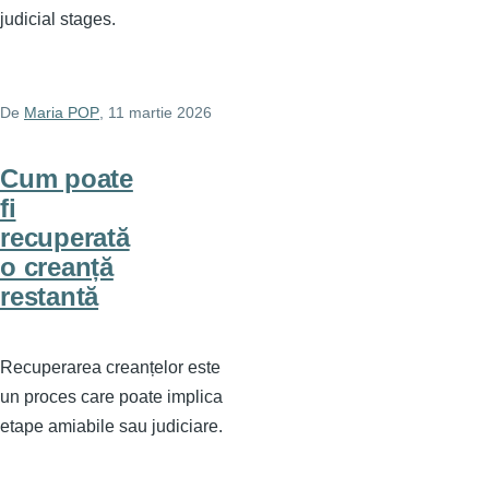
judicial stages.
De
Maria POP
, 11 martie 2026
Cum poate
fi
recuperată
o creanță
restantă
Recuperarea creanțelor este
un proces care poate implica
etape amiabile sau judiciare.