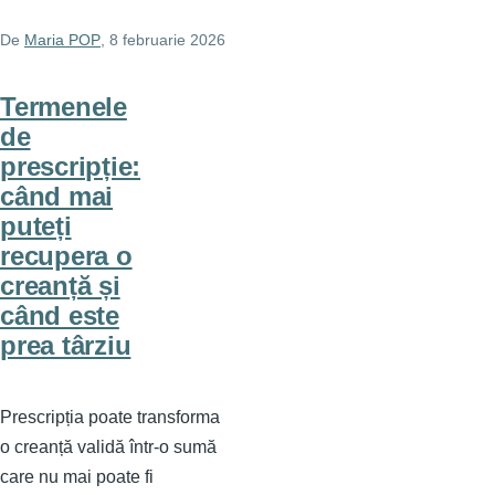
De
Maria POP
, 8 februarie 2026
Termenele
de
prescripție:
când mai
puteți
recupera o
creanță și
când este
prea târziu
Prescripția poate transforma
o creanță validă într-o sumă
care nu mai poate fi