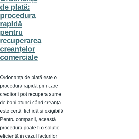
de plată:
procedura
rapidă
pentru
recuperarea
creanțelor
comerciale
Ordonanța de plată este o
procedură rapidă prin care
creditorii pot recupera sume
de bani atunci când creanța
este certă, lichidă și exigibilă.
Pentru companii, această
procedură poate fi o soluție
eficientă în cazul facturilor