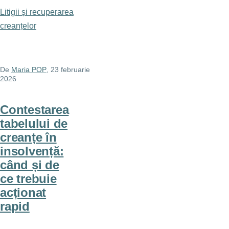
Litigii și recuperarea
creanțelor
De
Maria POP
, 23 februarie
2026
Contestarea
tabelului de
creanțe în
insolvență:
când și de
ce trebuie
acționat
rapid