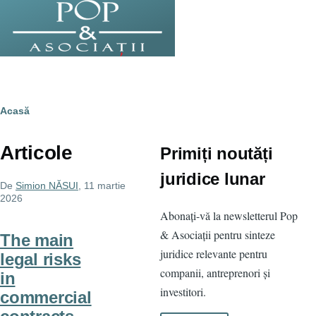
Sari la conținutul principal
Breadcrumb
Acasă
Articole
Primiți noutăți
juridice lunar
De
Simion NĂSUI
, 11 martie
2026
Abonați-vă la newsletterul Pop
& Asociații pentru sinteze
The main
juridice relevante pentru
legal risks
companii, antreprenori și
in
investitori.
commercial