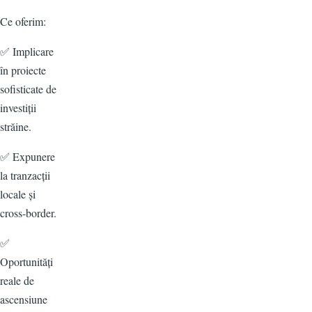
Ce oferim:
✅ Implicare
în proiecte
sofisticate de
investiții
străine.
✅ Expunere
la tranzacții
locale și
cross-border.
✅
Oportunități
reale de
ascensiune