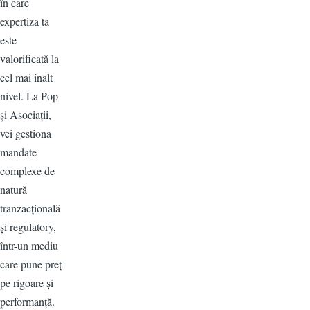
în care
expertiza ta
este
valorificată la
cel mai înalt
nivel. La Pop
și Asociații,
vei gestiona
mandate
complexe de
natură
tranzacțională
și regulatory,
într-un mediu
care pune preț
pe rigoare și
performanță.