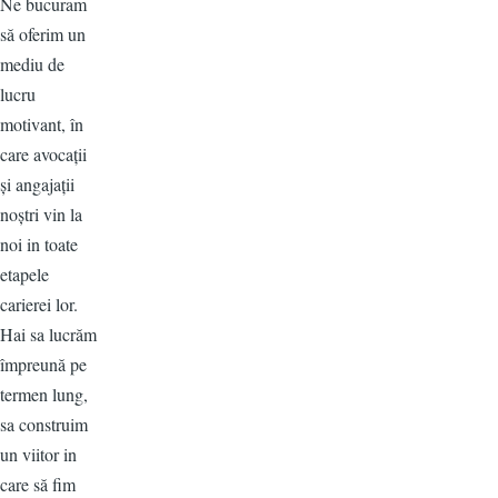
Ne bucuram
să oferim un
mediu de
lucru
motivant, în
care avocații
și angajații
noștri vin la
noi in toate
etapele
carierei lor.
Hai sa lucrăm
împreună pe
termen lung,
sa construim
un viitor in
care să fim