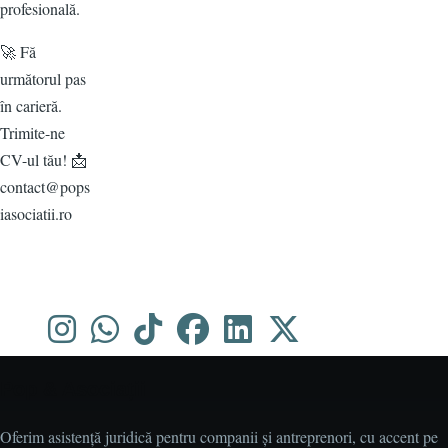
profesională.
🚀 Fă
următorul pas
în carieră.
Trimite-ne
CV-ul tău! 📩
contact@pops
iasociatii.ro
Pop & Asociații
Oferim asistență juridică pentru companii și antreprenori, cu accent pe