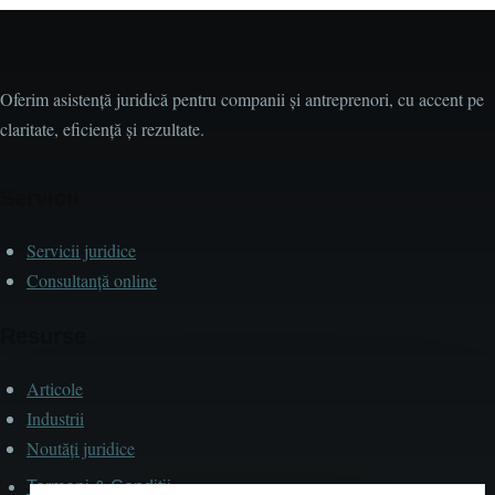
Pop & Asociații
Oferim asistență juridică pentru companii și antreprenori, cu accent pe
claritate, eficiență și rezultate.
Servicii
Servicii juridice
Consultanță online
Resurse
Articole
Industrii
Noutăți juridice
Termeni & Condiții
Subsol