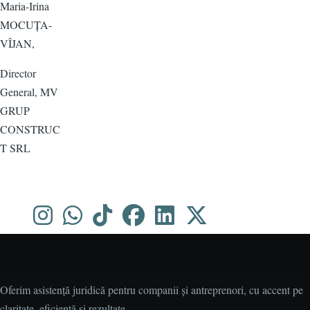
Maria-Irina
MOCUȚA-
VÎJAN,
Director
General, MV
GRUP
CONSTRUC
T SRL
Pop & Asociații
Oferim asistență juridică pentru companii și antreprenori, cu accent pe
claritate, eficiență și rezultate.