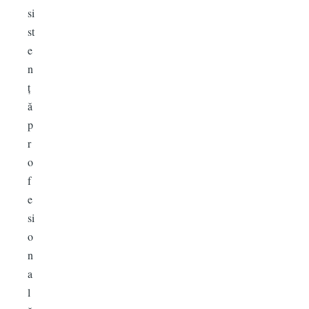
si
st
e
n
ț
ă
p
r
o
f
e
si
o
n
a
l