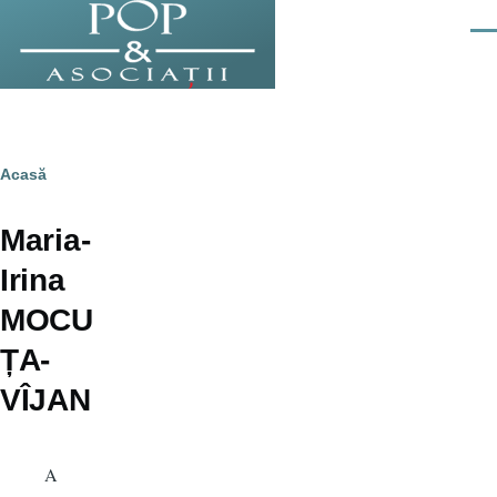
Sari la conținutul principal
Men
Breadcrumb
Acasă
Maria-
Irina
MOCU
ȚA-
VÎJAN
A