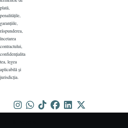
plată,
penalitățile,
garanțiile,
răspunderea,
încetarea
contractului,
confidențialita
tea, legea
aplicabilă și
jurisdicția.
Pop & Asociații