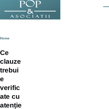
Skip to main content
Men
Breadcrumb
Home
Ce
clauze
trebui
e
verific
ate cu
atenție