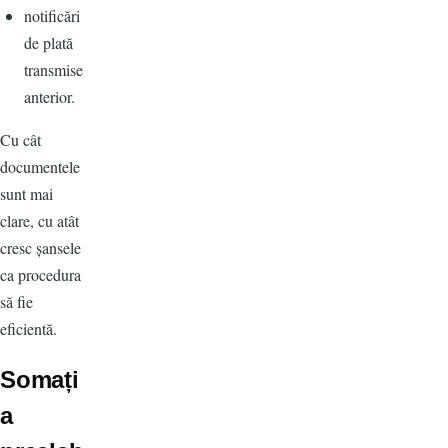
notificări
de plată
transmise
anterior.
Cu cât
documentele
sunt mai
clare, cu atât
cresc șansele
ca procedura
să fie
eficientă.
Somați
a