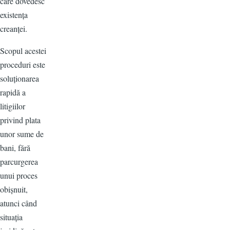
care dovedesc
existența
creanței.
Scopul acestei
proceduri este
soluționarea
rapidă a
litigiilor
privind plata
unor sume de
bani, fără
parcurgerea
unui proces
obișnuit,
atunci când
situația