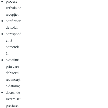
procese-
verbale de
recepție;
confirmări
de sold;
corespond
ență
comercial
ă;
e-mailuri
prin care
debitorul
recunoașt
e datoria;
dovezi de
livrare sau
prestare;