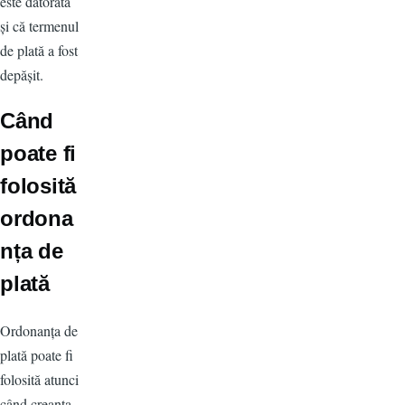
este datorată
și că termenul
de plată a fost
depășit.
Când
poate fi
folosită
ordona
nța de
plată
Ordonanța de
plată poate fi
folosită atunci
când creanța