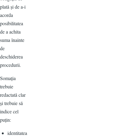
plată și de a-i
acorda
posibilitatea
de a achita
suma înainte
de
deschiderea
procedurii.
Somația
trebuie
redactată clar
și trebuie să
indice cel
puțin:
identitatea