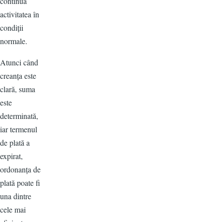
continua
activitatea în
condiții
normale.
Atunci când
creanța este
clară, suma
este
determinată,
iar termenul
de plată a
expirat,
ordonanța de
plată poate fi
una dintre
cele mai