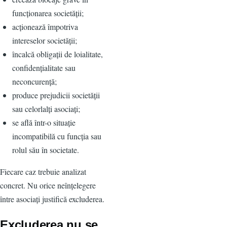
funcționarea societății;
acționează împotriva
intereselor societății;
încalcă obligații de loialitate,
confidențialitate sau
neconcurență;
produce prejudicii societății
sau celorlalți asociați;
se află într-o situație
incompatibilă cu funcția sau
rolul său în societate.
Fiecare caz trebuie analizat
concret. Nu orice neînțelegere
între asociați justifică excluderea.
Excluderea nu se