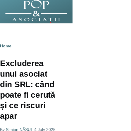
Skip to main content
Breadcrumb
Home
Excluderea
unui asociat
din SRL: când
poate fi cerută
și ce riscuri
apar
By
Simion NĂSUI
, 4 July 2025