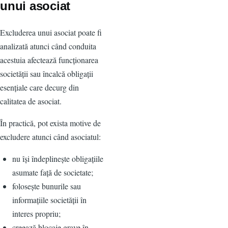
unui asociat
Excluderea unui asociat poate fi
analizată atunci când conduita
acestuia afectează funcționarea
societății sau încalcă obligații
esențiale care decurg din
calitatea de asociat.
În practică, pot exista motive de
excludere atunci când asociatul:
nu își îndeplinește obligațiile
asumate față de societate;
folosește bunurile sau
informațiile societății în
interes propriu;
creează blocaje grave în