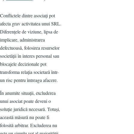
Conflictele dintre asociați pot
afecta grav activitatea unui SRL.
Diferențele de viziune, lipsa de
implicare, administrarea
defectuoasă, folosirea resurselor
societății în interes personal sau
blocajele decizionale pot
transforma relația societară într-
un risc pentru întreaga afacere.
În anumite situații, excluderea
unui asociat poate deveni o
soluție juridică necesară. Totuși,
această măsură nu poate fi
folosită arbitrar. Excluderea nu
este un simplu vot al majorității