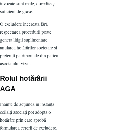
invocate sunt reale, dovedite și
suficient de grave.
O excludere încercată fără
respectarea procedurii poate
genera litigii suplimentare,
anularea hotărârilor societare și
pretenții patrimoniale din partea
asociatului vizat.
Rolul hotărârii
AGA
Înainte de acțiunea în instanță,
ceilalți asociați pot adopta o
hotărâre prin care aprobă
formularea cererii de excludere.